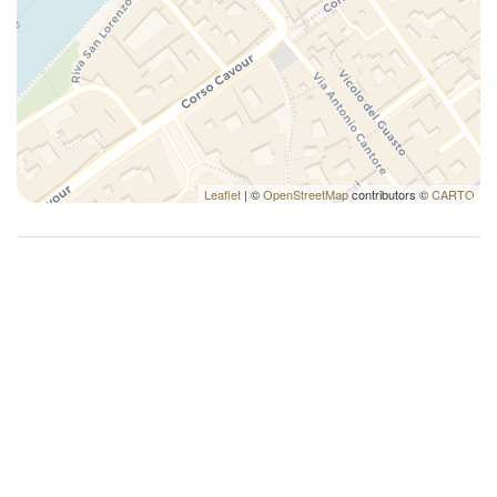
Leaflet
| ©
OpenStreetMap
contributors ©
CARTO