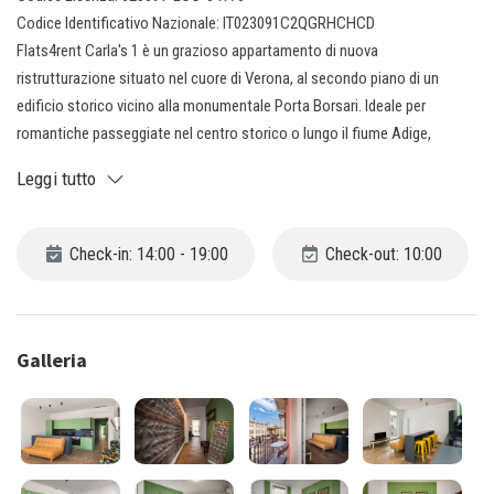
Codice Identificativo Nazionale: IT023091C2QGRHCHCD
Flats4rent Carla's 1 è un grazioso appartamento di nuova
ristrutturazione situato nel cuore di Verona, al secondo piano di un
edificio storico vicino alla monumentale Porta Borsari. Ideale per
romantiche passeggiate nel centro storico o lungo il fiume Adige,
permette di raggiungere facilmente i principali monumenti della città.
Leggi tutto
L’appartamento dispone di un colorato soggiorno con cucina, un bagno
e due camere matrimoniali, perfetto per una vacanza indimenticabile.
Check-in: 14:00 - 19:00
Check-out: 10:00
Galleria