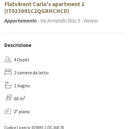
Flats4rent Carla's apartment 1
(IT023091C2QGRHCHCD)
Appartamento
- Via Armando Diaz 3 - Verona
Descrizione
4 Ospiti
2 camere da letto
1 bagno
2
60 m
2° piano
Codice Licenza: 023091-LOC-04170