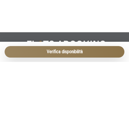
Verifica disponibilità
Vicolo cieco Zucchetta 2
37122 Verona
T. +393923455674
E.
info@flats4booking.com
INFO LEGALI
-
Privacy Policy