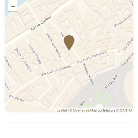
−
Leaflet
| ©
OpenStreetMap
contributors ©
CARTO