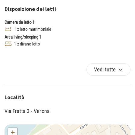
Moka
Disposizione dei letti
Tostapane
TV
Camera da letto 1
Utensili
1 x letto matrimoniale
Area living/sleeping 1
1 x divano letto
Vedi tutte
Località
Via Fratta 3 - Verona
+