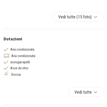
Vedi tutte (15 foto)
Dotazioni
Aria condizionata
Aria condizionata
asciugacapelli
Asse da stiro
Doccia
Ferro da stiro
Free Unlimited Wi-FI
Vedi tutte
lavatrice
Macchina Nespresso
microonde