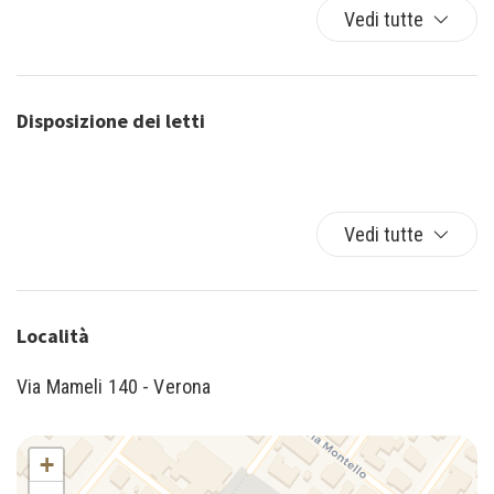
Vedi tutte
Divano letto
Doccia
Ferro da stiro
Forno
Disposizione dei letti
Free Unlimited Wi-FI
lavastoviglie
lavatrice
Letto matrimoniale
Vedi tutte
Macchina Nespresso
microonde
Moka
Località
Parcheggio a pagamento su richiesta
Tostapane
Via Mameli 140 - Verona
TV
+