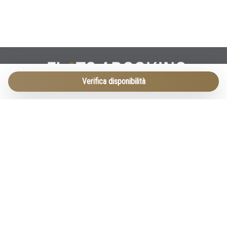
Verifica disponibilità
Vicolo cieco Zucchetta 2
37122 Verona
T. +393923455674
E.
info@flats4booking.com
INFO LEGALI
-
Privacy Policy