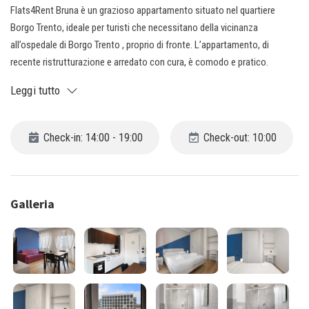
Flats4Rent Bruna è un grazioso appartamento situato nel quartiere
Borgo Trento, ideale per turisti che necessitano della vicinanza
all’ospedale di Borgo Trento , proprio di fronte. L’appartamento, di
recente ristrutturazione e arredato con cura, è comodo e pratico.
Situato all'ultimo piano, ma dotato di ascensore, è composto da una
Leggi tutto
camera matrimoniale, un ampio soggiorno con cucina attrezzata, un
bagno e una terrazza. Perfetto per un soggiorno confortevole, vicino a
servizi e attrazioni della città.
Check-in: 14:00 - 19:00
Check-out: 10:00
Galleria