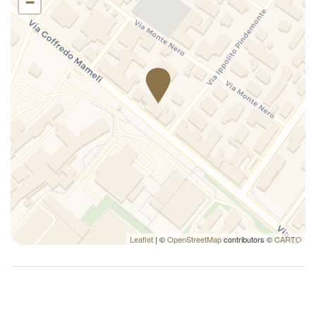
−
Leaflet
| ©
OpenStreetMap
contributors ©
CARTO