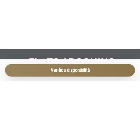
Verifica disponibilità
Vicolo cieco Zucchetta 2
37122 Verona
T. +393923455674
E.
info@flats4booking.com
INFO LEGALI