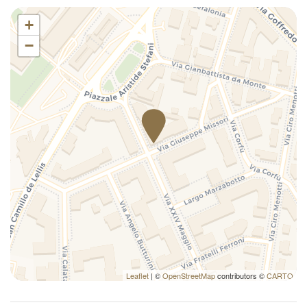
Tostapane
+
TV
Utensili
−
Leaflet
| ©
OpenStreetMap
contributors ©
CARTO