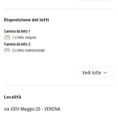
Cucina
Divano letto
Disposizione dei letti
Doccia
Estintore
Camera da letto 1
Ferro da stiro
1 x letto singolo
Forno
Camera da letto 2
Forno a microonde
2 x letto matrimoniale
Frigorifero
lavastoviglie
Lavatrice/Asciugatrice
Vedi tutte
Letto matrimoniale
Letto singolo
Letto singolo
Località
Moka
Phon
via XXIV Maggio 20 - VERONA
Rilevatore di monossido di carbonio